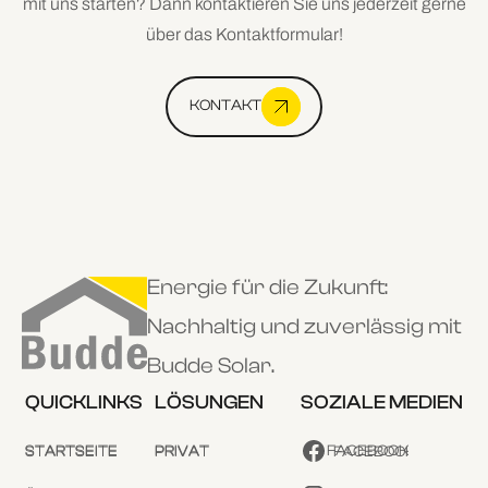
mit uns starten? Dann kontaktieren Sie uns jederzeit gerne
über das Kontaktformular!
KONTAKT
Energie für die Zukunft:
Nachhaltig und zuverlässig mit
Budde Solar.
QUICKLINKS
LÖSUNGEN
SOZIALE MEDIEN
STARTSEITE
PRIVAT
FACEBOOK
STARTSEITE
PRIVAT
FACEBOOK