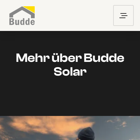
M
e
h
r
ü
b
e
r
B
u
d
d
e
S
o
l
a
r